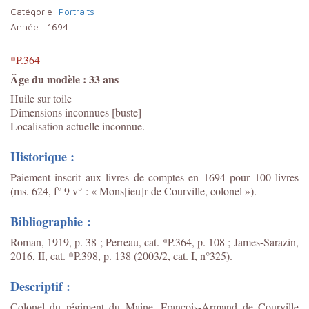
Catégorie:
Portraits
Année :
1694
*P.364
Âge du modèle : 33 ans
Huile sur toile
Dimensions inconnues [buste]
Localisation actuelle inconnue.
Historique :
Paiement inscrit aux livres de comptes en 1694 pour 100 livres
(ms. 624, f° 9 v° : « Mons[ieu]r de Courville, colonel »).
Bibliographie :
Roman, 1919, p. 38 ; Perreau, cat. *P.364, p. 108 ;
James-Sarazin,
2016, II, cat. *P.398, p. 138 (2003/2, cat. I, n°325).
Descriptif :
Colonel du régiment du Maine, François-Armand de Courville