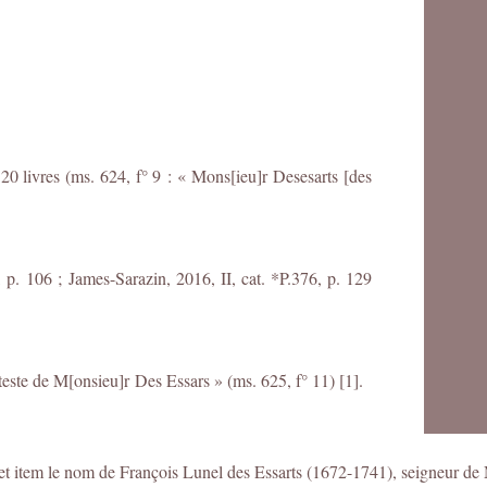
20 livres (ms. 624, f° 9 : « Mons[ieu]r Desesarts [des
, p. 106 ;
J
ames-Sarazin, 2016, II, cat. *P.376, p. 129
 teste de M[onsieu]r Des Essars » (ms. 625, f° 11) [1].
t item le nom de François Lunel des Essarts (1672-1741), seigneur de 