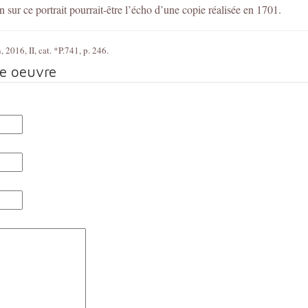
n sur ce portrait pourrait-être l’écho d’une copie réalisée en 1701.
 2016, II, cat. *P.741, p. 246.
te oeuvre