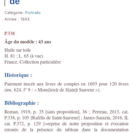
de
Catégorie:
Portraits
Année :
1693
P.338
Âge du modèle : 43 ans
Huile sur toile
H. 81 ; L. 65 (à vue)
France, Collection particulière
Historique :
Paiement inscrit aux livres de comptes en 1693 pour 120 livres
(ms. 624, f° 9 : « Mons[ieu]r de S[ain]t Sauveur »).
Bibliographie :
Roman, 1919, p. 35 [sans proposition], 36 ; Perreau, 2013, cat.
P.338, p. 105 [Rafélis de Saint-Sauveur] ; James-Sarazin, 2016, II,
cat. P.372, p. 129 [=reprise de notre proposition et évocation
erronée de la présence du tableau dans la documentation