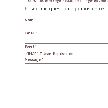
la sénéchaussée et siège présidial de Limoges en cette
Poser une question à propos de cet
Nom
*
Email
*
Sujet
*
Message
*