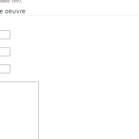
 année 1693.
te oeuvre