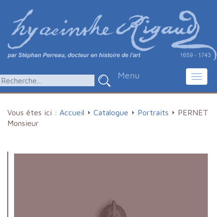
Menu
Toggl
navig
Vous êtes ici :
Accueil
Catalogue
Portraits
PERNET
Monsieur