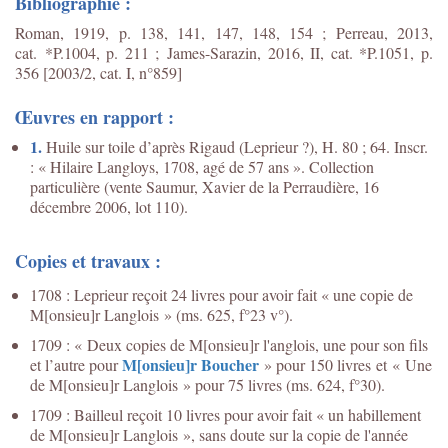
Bibliographie :
Roman, 1919, p. 138, 141, 147, 148, 154 ; Perreau, 2013,
cat. *P.1004, p. 211 ;
James-Sarazin, 2016, II, cat. *P.1051, p.
356 [2003/2, cat. I, n°859]
Œuvres en rapport :
1.
Huile sur toile d’après Rigaud (Leprieur ?), H. 80 ; 64. Inscr.
: « Hilaire Langloys, 1708, agé de 57 ans ». Collection
particulière (vente Saumur, Xavier de la Perraudière, 16
décembre 2006, lot 110).
Copies et travaux :
1708 : Leprieur reçoit 24 livres pour avoir fait « une copie de
M[onsieu]r Langlois » (ms. 625, f°23 v°).
1709 : « Deux copies de M[onsieu]r l'anglois, une pour son fils
M[onsieu]r Boucher
et l’autre pour
» pour 150 livres et « Une
de M[onsieu]r Langlois » pour 75 livres (ms. 624, f°30).
1709 : Bailleul reçoit 10 livres pour avoir fait « un habillement
de M[onsieu]r Langlois », sans doute sur la copie de l'année