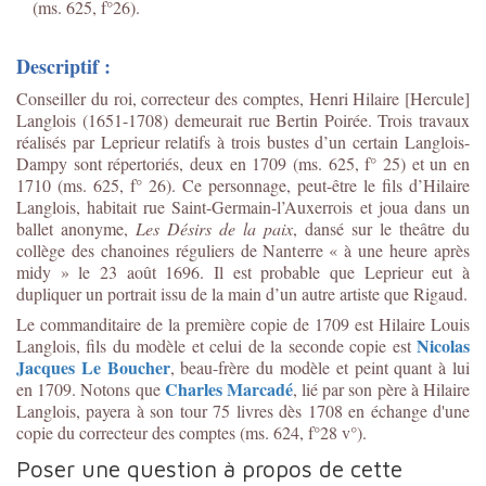
(ms. 625, f°26).
Descriptif :
Conseiller du roi, correcteur des comptes, Henri Hilaire [Hercule]
Langlois (1651-1708) demeurait rue Bertin Poirée. Trois travaux
réalisés par Leprieur relatifs à trois bustes d’un certain Langlois-
Dampy sont répertoriés, deux en 1709 (ms. 625, f° 25) et un en
1710 (ms. 625, f° 26). Ce personnage, peut-être le fils d’Hilaire
Langlois, habitait rue Saint-Germain-l’Auxerrois et joua dans un
ballet anonyme,
Les Désirs de la paix
, dansé sur le theâtre du
collège des chanoines réguliers de Nanterre « à une heure après
midy » le 23 août 1696. Il est probable que Leprieur eut à
dupliquer un portrait issu de la main d’un autre artiste que Rigaud.
Le commanditaire de la première copie de 1709 est Hilaire Louis
Nicolas
Langlois, fils du modèle et celui de la seconde copie est
Jacques Le Boucher
, beau-frère du modèle et peint quant à lui
Charles Marcadé
en 1709. Notons que
, lié par son père à Hilaire
Langlois, payera à son tour 75 livres dès 1708 en échange d'une
copie du correcteur des comptes (ms. 624, f°28 v°).
Poser une question à propos de cette