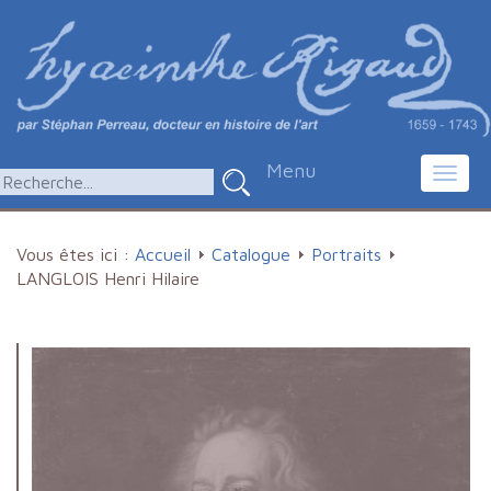
Menu
Toggl
navig
Vous êtes ici :
Accueil
Catalogue
Portraits
LANGLOIS Henri Hilaire