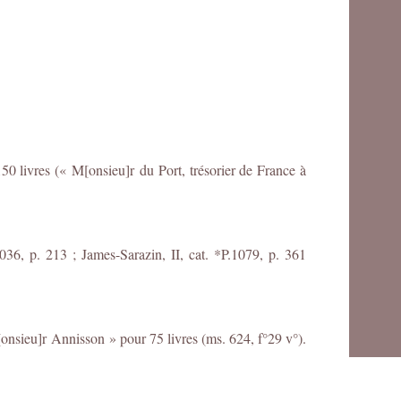
50 livres (« M[onsieu]r du Port, trésorier de France à
36, p. 213 ; James-Sarazin, II, cat. *P.1079, p. 361
nsieu]r Annisson » pour 75 livres (ms. 624, f°29 v°).