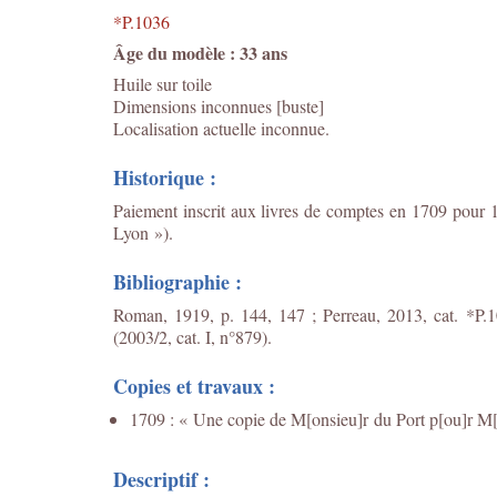
*P.1036
Âge du modèle : 33 ans
Huile sur toile
Dimensions inconnues [buste]
Localisation actuelle inconnue.
Historique :
Paiement inscrit aux livres de comptes en 1709 pour 1
Lyon »).
Bibliographie :
Roman, 1919, p. 144, 147 ; Perreau, 2013, cat. *P.10
(2003/2, cat. I, n°879).
Copies et travaux :
1709 : « Une copie de M[onsieu]r du Port p[ou]r M[o
Descriptif :