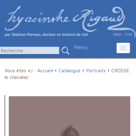
Menu
Toggl
navig
Vous êtes ici :
Accueil
Catalogue
Portraits
CROSSE
le chevalier