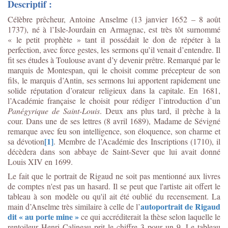
Descriptif :
Célèbre prêcheur, Antoine Anselme (13 janvier 1652 – 8 août
1737), né à l’Isle-Jourdain en Armagnac, est très tôt surnommé
« le petit prophète » tant il possédait le don de répéter à la
perfection, avec force gestes, les sermons qu’il venait d’entendre. Il
fit ses études à Toulouse avant d’y devenir prêtre. Remarqué par le
marquis de Montespan, qui le choisit comme précepteur de son
fils, le marquis d’Antin, ses sermons lui apportent rapidement une
solide réputation d’orateur religieux dans la capitale. En 1681,
l’Académie française le choisit pour rédiger l’introduction d’un
Panégyrique de Saint-Louis
. Deux ans plus tard, il prèche à la
cour. Dans une de ses lettres (8 avril 1689), Madame de Sévigné
remarque avec feu son intelligence, son éloquence, son charme et
[1]
sa dévotion
. Membre de l’Académie des Inscriptions (1710), il
décèdera dans son abbaye de Saint-Sever que lui avait donné
Louis XIV en 1699.
Le fait que le portrait de Rigaud ne soit pas mentionné aux livres
de comptes n'est pas un hasard. Il se peut que l'artiste ait offert le
tableau à son modèle ou qu'il ait été oublié du recensement. La
autoportrait de Rigaud
main d’Anselme très similaire à celle de l’
dit « au porte mine »
ce qui accréditerait la thèse selon laquelle le
rentoileur Henri Calineau prit le chiffre 3 pour un 9. Le tableau