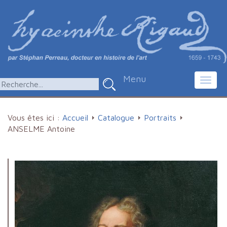
Menu
Toggl
navig
Vous êtes ici :
Accueil
Catalogue
Portraits
ANSELME Antoine