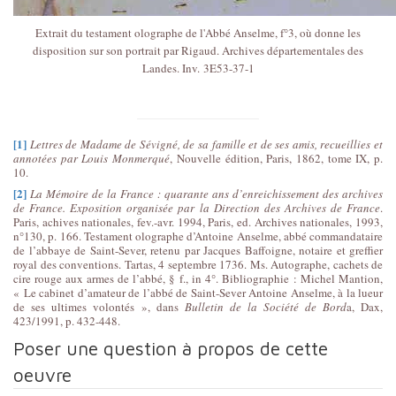
Extrait du testament olographe de l'Abbé Anselme, f°3, où donne les
disposition sur son portrait par Rigaud. Archives départementales des
Landes. Inv. 3E53-37-1
[1]
Lettres de Madame de Sévigné, de sa famille et de ses amis, recueillies et
annotées par Louis Monmerqué
, Nouvelle édition, Paris, 1862, tome IX, p.
10.
[2]
La Mémoire de la France : quarante ans d’enreichissement des archives
de France. Exposition organisée par la Direction des Archives de France
.
Paris, achives nationales, fev.-avr. 1994, Paris, ed. Archives nationales, 1993,
n°130, p. 166. Testament olographe d’Antoine Anselme, abbé commandataire
de l’abbaye de Saint-Sever, retenu par Jacques Baffoigne, notaire et greffier
royal des conventions. Tartas, 4 septembre 1736. Ms. Autographe, cachets de
cire rouge aux armes de l’abbé, § f., in 4°. Bibliographie : Michel Mantion,
« Le cabinet d’amateur de l’abbé de Saint-Sever Antoine Anselme, à la lueur
de ses ultimes volontés », dans
Bulletin de la Société de Bord
a, Dax,
423/1991, p. 432-448.
Poser une question à propos de cette
oeuvre