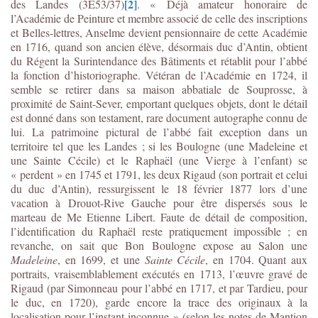
[2]
des Landes (3E53/37)
. « Déjà amateur honoraire de
l’Académie de Peinture et membre associé de celle des inscriptions
et Belles-lettres, Anselme devient pensionnaire de cette Académie
en 1716, quand son ancien élève, désormais duc d’Antin, obtient
du Régent la Surintendance des Bâtiments et rétablit pour l’abbé
la fonction d’historiographe. Vétéran de l’Académie en 1724, il
semble se retirer dans sa maison abbatiale de Souprosse, à
proximité de Saint-Sever, emportant quelques objets, dont le détail
est donné dans son testament, rare document autographe connu de
lui. La patrimoine pictural de l’abbé fait exception dans un
territoire tel que les Landes ; si les Boulogne (une Madeleine et
une Sainte Cécile) et le Raphaël (une Vierge à l’enfant) se
« perdent » en 1745 et 1791, les deux Rigaud (son portrait et celui
du duc d’Antin), ressurgissent le 18 février 1877 lors d’une
vacation à Drouot-Rive Gauche pour être dispersés sous le
marteau de Me Etienne Libert. Faute de détail de composition,
l’identification du Raphaël reste pratiquement impossible ; en
revanche, on sait que Bon Boulogne expose au Salon une
Madeleine
, en 1699, et une
Sainte Cécile
, en 1704. Quant aux
portraits, vraisemblablement exécutés en 1713, l’œuvre gravé de
Rigaud (par Simonneau pour l’abbé en 1717, et par Tardieu, pour
le duc, en 1720), garde encore la trace des originaux à la
localisation pour l’instant inconnue » (selon les notes de Mantion