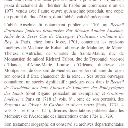
passa directement de l’héritier de l’abbé au commerce d’art en
1977, vendu avec l’autre œuvre qu’Anselme possédait, une copie
du portrait du duc d’Antin, dont l’abbé avait été précepteur.
L’abbé Anselme fit notamment publier en 1701 un
Recueil
d’oraisons funèbres prononcées Par Messire Antoine Anselme,
Abbé de S. Sever Cap de Gascogne, Prédicateur ordinaire du
Roy
, A Paris, chez louis Josse, 1701, contenant les oraisons
funèbres de Madame de Rohan, abbesse de Malnoue, de Marie-
Thérèse d’Autriche, de Charles de Sainte-Maure, duc de
Montausier, de milord Richard Talbot, duc de Tyrconnel, vice-roi
d’Irlande, d’Anne-Marie Louise d’Orléans, duchesse de
Montpensier, de Gaspard de Fieubet, conseiller ordinaire du roi en
son conseil d’Etat, chancelier de la reine… Ses autres ouvrages
connaîtront un succès significatif : quelques odes dans le
Recueil
de l'Académie des Jeux Floraux de Toulouse, des Panégyriques
des Saints
(dont Rigaud possédait un exemplaire) et
Oraisons
funèbres
à Paris en 1718 (3 vols. 8°., orné de son portrait), des
Sermons de l’Avent, le Carême et divers sujets
(Paris, 1731, 4
vols. 8°., et 6 vols. 12°.), diverses dissertations publiées dans les
Memoires de l'Académie des Inscriptions entre 1724 à 1729.
Son testament olographe est conservé au archives départementales