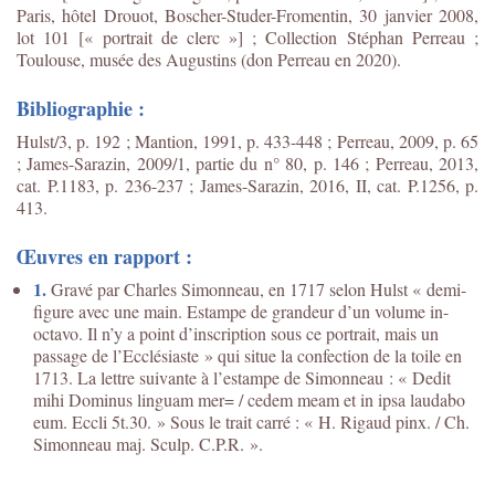
Paris, hôtel Drouot, Boscher-Studer-Fromentin, 30 janvier 2008,
lot 101 [« portrait de clerc »] ; Collection Stéphan Perreau ;
Toulouse, musée des Augustins (don Perreau en 2020).
Bibliographie :
Hulst/3, p. 192 ; Mantion, 1991, p. 433-448 ; Perreau, 2009, p. 65
; James-Sarazin, 2009/1, partie du n° 80, p. 146 ; Perreau, 2013,
cat. P.1183, p. 236-237 ; James-Sarazin, 2016, II, cat. P.1256, p.
413.
Œuvres en rapport :
1.
Gravé par Charles Simonneau, en 1717 selon Hulst « demi-
figure avec une main. Estampe de grandeur d’un volume in-
octavo. Il n’y a point d’inscription sous ce portrait, mais un
passage de l’Ecclésiaste » qui situe la confection de la toile en
1713. La lettre suivante à l’estampe de Simonneau : « Dedit
mihi Dominus linguam mer= / cedem meam et in ipsa laudabo
eum. Eccli 5t.30. » Sous le trait carré : « H. Rigaud pinx. / Ch.
Simonneau maj. Sculp. C.P.R. ».