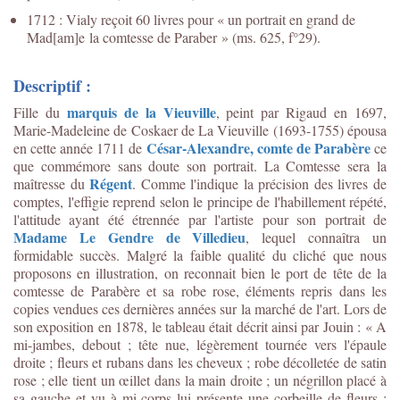
1712 : Vialy reçoit 60 livres pour « un portrait en grand de
Mad[am]e la comtesse de Paraber » (ms. 625, f°29).
Descriptif :
marquis de la Vieuville
Fille du
, peint par Rigaud en 1697,
Marie-Madeleine de Coskaer de La Vieuville (1693-1755) épousa
César-Alexandre, comte de Parabère
en cette année 1711 de
ce
que commémore sans doute son portrait. La Comtesse sera la
Régent
maîtresse du
. Comme l'indique la précision des livres de
comptes, l'effigie reprend selon le principe de l'habillement répété,
l'attitude ayant été étrennée par l'artiste pour son portrait de
Madame Le Gendre de Villedieu
, lequel connaîtra un
formidable succès. Malgré la faible qualité du cliché que nous
proposons en illustration, on reconnait bien le port de tête de la
comtesse de Parabère et sa robe rose, éléments repris dans les
copies vendues ces dernières années sur la marché de l'art. Lors de
son exposition en 1878, le tableau était décrit ainsi par Jouin : « A
mi-jambes, debout ; tête nue, légèrement tournée vers l'épaule
droite ; fleurs et rubans dans les cheveux ; robe décolletée de satin
rose ; elle tient un œillet dans la main droite ; un négrillon placé à
sa gauche et vu à mi-corps lui présente une corbeille de fleurs ;