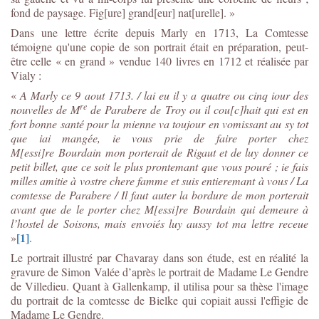
fond de paysage. Fig[ure] grand[eur] nat[urelle]. »
Dans une lettre écrite depuis Marly en 1713, La Comtesse
témoigne qu'une copie de son portrait était en préparation, peut-
être celle « en grand » vendue 140 livres en 1712 et réalisée par
Vialy :
«
A Marly ce 9 aout 1713. / lai eu il y a quatre ou cinq iour des
re
nouvelles de M
de Parabere de Troy ou il cou[c]hait qui est en
fort bonne santé pour la mienne va toujour en vomissant au sy tot
que iai mangée, ie vous prie de faire porter chez
M[essi]re
Bourdain
mon porterait de Rigaut et de luy donner ce
petit billet, que ce soit le plus prontemant que vous pouré ; ie fais
milles amitie à vostre chere famme et suis entieremant à vous / La
comtesse de Parabere / Il faut auter la bordure de mon porterait
avant que de le porter chez M[essi]re
Bourdain
qui demeure à
l’hostel de Soisons, mais envoiés luy aussy tot ma lettre receue
[1]
»
.
Le portrait illustré par Chavaray dans son étude, est en réalité la
gravure de Simon Valée d’après le portrait de Madame Le Gendre
de Villedieu. Quant à Gallenkamp, il utilisa pour sa thèse l'image
du portrait de la comtesse de Bielke qui copiait aussi l'effigie de
Madame Le Gendre.