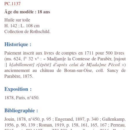
PC.1137
Âge du modèle : 18 ans
Huile sur toile
H. 142 ; L. 108 cm
Collection de Rothschild.
Historique :
Paiement inscrit aux livres de comptes en 1711 pour 500 livres
(ms. 624, f° 32 v° : « Mad[am]e la Comtesse de Parabèr, [rajout
:]
h[abillement] r[épété] d’après celui de M[ada]me Pécoil
»)
anciennement au château de Boran-sur-Oise, coll. Sancy de
Parabère, 1875.
Exposition :
1878, Paris, n°450.
Bibliographie :
Jouin, 1878, n°450, p. 95 ; Engerand, 1897, p. 340 ; Gallenkamp,
1956, p. 90, 139 ; Roman, 1919, p. 158, 161, 165, 167 ; Perreau,