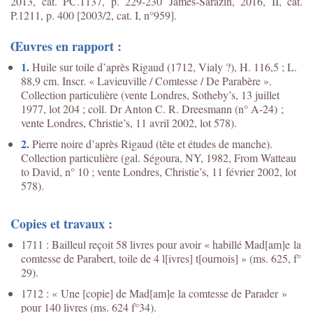
2013, cat. PC.1137, p. 229-230 James-Sarazin, 2016, II, cat.
P.1211, p. 400 [2003/2, cat. I, n°959].
Œuvres en rapport :
1.
Huile sur toile d’après Rigaud (1712, Vialy ?), H. 116,5 ; L.
88,9 cm. Inscr. « Lavieuville / Comtesse / De Parabère ».
Collection particulière (vente Londres, Sotheby’s, 13 juillet
1977, lot 204 ; coll. Dr Anton C. R. Dreesmann (n° A-24) ;
vente Londres, Christie’s, 11 avril 2002, lot 578).
2.
Pierre noire d’après Rigaud (tête et études de manche).
Collection particulière (gal. Ségoura, NY, 1982, From Watteau
to David, n° 10 ; vente Londres, Christie’s, 11 février 2002, lot
578).
Copies et travaux :
1711 : Bailleul reçoit 58 livres pour avoir « habillé Mad[am]e la
comtesse de Parabert, toile de 4 l[ivres] t[ournois] » (ms. 625, f°
29).
1712 : « Une [copie] de Mad[am]e la comtesse de Parader »
pour 140 livres (ms. 624 f°34).