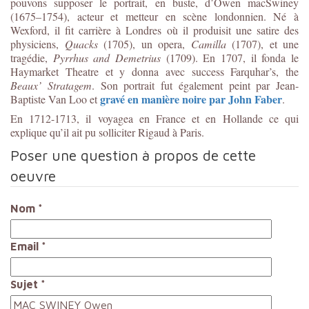
pouvons supposer le portrait, en buste, d’Owen macSwiney
(1675–1754), acteur et metteur en scène londonnien. Né à
Wexford, il fit carrière à Londres où il produisit une satire des
physiciens,
Quacks
(1705), un opera,
Camilla
(1707), et une
tragédie,
Pyrrhus and Demetrius
(1709). En 1707, il fonda le
Haymarket Theatre et y donna avec success Farquhar’s, the
Beaux’ Stratagem
. Son portrait fut également peint par Jean-
gravé en manière noire par John Faber
Baptiste Van Loo et
.
En 1712-1713, il voyagea en France et en Hollande ce qui
explique qu’il ait pu solliciter Rigaud à Paris.
Poser une question à propos de cette
oeuvre
Nom
*
Email
*
Sujet
*