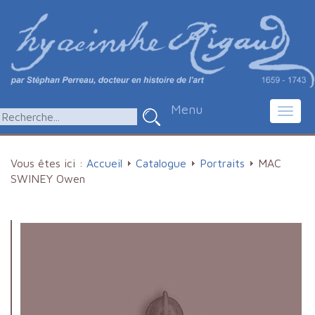
Menu
Toggl
navig
Vous êtes ici :
Accueil
Catalogue
Portraits
MAC
SWINEY Owen