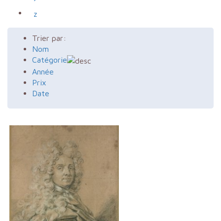
z
Trier par:
Nom
Catégorie
Année
Prix
Date