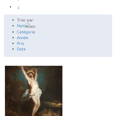
z
Trier par:
Nom
Catégorie
Année
Prix
Date