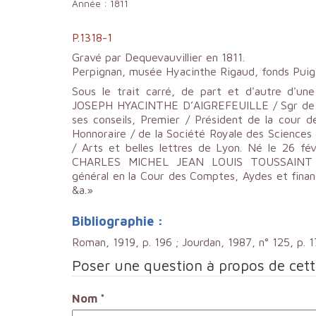
Année :
1811
P.1318-1
Gravé par Dequevauvillier en 1811.
Perpignan, musée Hyacinthe Rigaud, fonds Puig
Sous le trait carré, de part et d'autre d'
JOSEPH HYACINTHE D’AIGREFEUILLE / Sgr de Ca
ses conseils, Premier / Président de la cour 
Honnoraire / de la Société Royale des Sciences
/ Arts et belles lettres de Lyon. Né le 26 f
CHARLES MICHEL JEAN LOUIS TOUSSAINT D’A
général en la Cour des Comptes, Aydes et financ
&a.»
Bibliographie :
Roman, 1919, p. 196 ; Jourdan, 1987, n° 125, p. 17
Poser une question à propos de cet
Nom
*