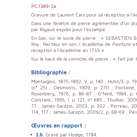
PC.1389-2a
Gravure de Laurent Cars pour sa réception à l'
Dans une fenêtre de pierre agrémentée d’un dra
par Rigaud exprès pour l’estampe.
En bas, sur le socle de pierre : « SEBASTIEN B
Roy, Recteur en son / Académie de Peinture et
réception à l’Académie en 1733 ».
Sur le haut de la corniche de pierre : « fait par 
Bibliographie :
Montaiglon, 1875-1892, V, p. 140 ; Hulst/3, p. 19
(n° 25) ; Desmonts, 1909, p. 270 ; Fontaine, 
Rosenberg, 1976, p. 86-87 ; O’Neill, 1984, p.
Constans, 1995, I, p. 121, n° 685 ; Thuillier, 20
71 ; James-Sarazin, 2003, p. 302 ; Perreau, 20
114, 117 ; James-Sarazin, 2009/2, p. 68-69 ; Per
Œuvres en rapport :
2.b.
Gravé par
Hodge, 1784.