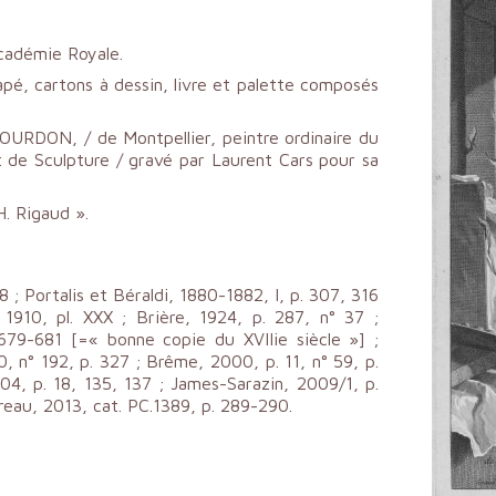
Académie Royale.
pé, cartons à dessin, livre et palette composés
OURDON, / de Montpellier, peintre ordinaire du
 de Sculpture / gravé par Laurent Cars pour sa
H. Rigaud ».
8 ; Portalis et Béraldi, 1880-1882, I, p. 307, 316
1910, pl. XXX ; Brière, 1924, p. 287, n° 37 ;
 679-681 [=« bonne copie du XVIIie siècle »] ;
00, n° 192, p. 327 ; Brême, 2000, p. 11, n° 59, p.
04, p. 18, 135, 137 ; James-Sarazin, 2009/1, p.
reau, 2013, cat. PC.1389, p. 289-290.