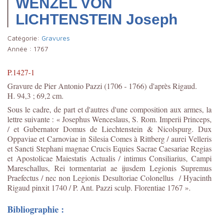
WENZEL VON
LICHTENSTEIN Joseph
Catégorie:
Gravures
Année :
1767
P.1427-1
Gravure de Pier Antonio Pa
zzi (1706 - 1766) d'après
Rigaud.
H. 94,3 ; 69,2 cm.
Sous le cadre, de part et d'autres d'une composition aux armes, la
lettre suivante : « Josephus Wenceslaus, S. Rom. Imperii Princeps,
/ et Gubernator Domus de Liechtenstein & Nicolspurg. Dux
Oppaviae et Carnoviae in Silesia Comes à Rittberg / aurei Velleris
et Sancti Stephani magnae Crucis Equies Sacrae Caesariae Regias
et Apostolicae Maiestatis Actualis / intimus Consiliarius, Campi
Mareschallus, Rei tormentariat ae ijusdem Legionis Supremus
Praefectus / nec non Legionis Desultoriae Colonellus / Hyacinth
Rigaud pinxit 1740 / P. Ant. Pazzi sculp. Florentiae 1767 ».
Bibliographie :