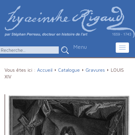
Menu
Toggl
navig
Vous êtes ici :
Accueil
Catalogue
Gravures
LOUIS
XIV