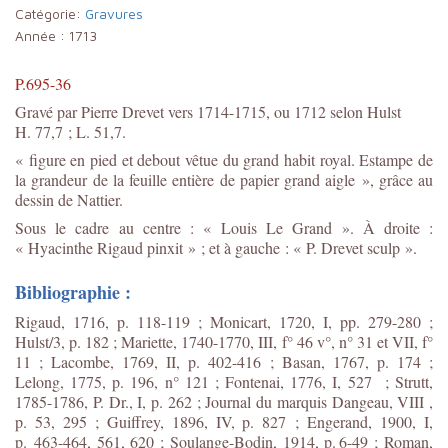
Catégorie:
Gravures
Année :
1713
P.695-36
Gravé par Pierre Drevet vers 1714-1715, ou 1712 selon Hulst
H. 77,7 ; L. 51,7.
« figure en pied et debout vêtue du grand habit royal. Estampe de
la grandeur de la feuille entière de papier grand aigle », grâce au
dessin de Nattier.
Sous le cadre au centre : « Louis Le Grand ». À droite :
« Hyacinthe Rigaud pinxit » ; et à gauche : « P. Drevet sculp ».
Bibliographie :
Rigaud, 1716, p. 118-119 ; Monicart, 1720, I, pp. 279-280 ;
Hulst/3, p. 182 ; Mariette, 1740-1770, III, f° 46 v°, n° 31 et VII, f°
11 ; Lacombe, 1769, II, p. 402-416 ; Basan, 1767, p. 174 ;
Lelong, 1775, p. 196, n° 121 ; Fontenai, 1776, I, 527 ; Strutt,
1785-1786, P. Dr., I, p. 262 ; Journal du marquis Dangeau, VIII ,
p. 53, 295 ; Guiffrey, 1896, IV, p. 827 ; Engerand, 1900, I,
p. 463-464, 561, 620 ; Soulange-Bodin, 1914, p. 6-49 ; Roman,