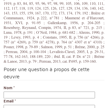
1919, p. 83, 84, 85, 95, 96, 97, 98, 99, 105, 106, 109, 110, 111,
112, 117, 118, 119, 124, 125, 126, 127, 129, 134, 136, 140, 142,
143, 153, 155, 159, 167, 170, 172, 173, 174, 179, 192 ; Brière et
Communaux, 1924, p. 222, n° 781 ; Maumené et d’Harcourt,
1931, XVI, p. 91-95 ; Gallenkamp, 1956, p. 204-205 ;
Rosenberg, Reynaud, Compin, 1974, II, p. 83, n° 721, p. 215 ;
Luna, 1978, p. 191 ; O’Neil, 1984, p. 681-682 ; Ahrens, 1990, p.
19 ; Levey, 1993, p. 4 ; Constans, 1995, II, p. 756 (n° 4266), p.
757 (n° 4269), p. 759 (n° 4278), p. 764 (n° 4307 et n° 4310) ;
Posner, 1998, p. 79-89 ; Salmon, 1999, p. 51 ; Brême, 2000, p. 25
; Perreau, 2004, p. 100-104 ; Levallois-Clavel, 2005, I, p. 29-31,
77-78, 162-163, 188-189, 220 ; ibid. II, cat. P. Dr. n° 21 ; Brême
& Lanoe, 2013, p. 79 ; Perreau, 2013, cat. P.695, p. 159-160.
Poser une question à propos de cette
oeuvre
Nom
*
Email
*