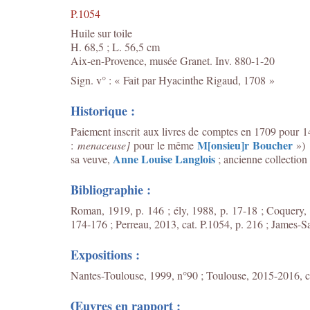
P.1054
Huile sur toile
H. 68,5 ; L. 56,5 cm
Aix-en-Provence, musée Granet. Inv. 880-1-20
Sign. v° : « Fait par Hyacinthe Rigaud, 1708 »
Historique :
Paiement inscrit aux livres de comptes en 1709 pour 14
M[onsieu]r Boucher
:
menaceuse]
pour le même
») 
Anne Louise Langlois
sa veuve,
; ancienne collection
Bibliographie :
Roman, 1919, p. 146 ; ély, 1988, p. 17-18 ; Coquery, 
174-176 ; Perreau, 2013, cat. P.1054, p. 216 ; James-Sa
Expositions :
Nantes-Toulouse, 1999, n°90 ; Toulouse, 2015-2016, ca
Œuvres en rapport :