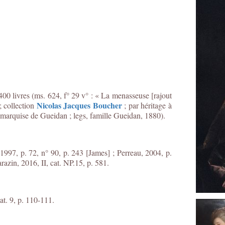
00 livres (ms. 624, f° 29 v° : « La menasseuse [rajout
Nicolas Jacques Boucher
; collection
; par héritage à
 marquise de Gueidan ; legs, famille Gueidan, 1880).
1997, p. 72, n° 90, p. 243 [James] ; Perreau, 2004, p.
razin, 2016, II, cat. NP.15, p. 581.
t. 9, p. 110-111.