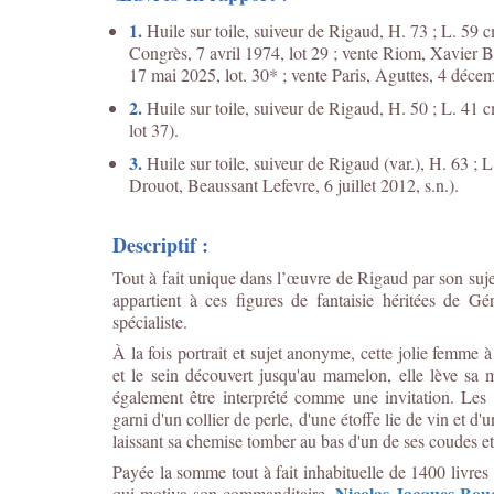
1.
Huile sur toile, suiveur de Rigaud, H. 73 ; L. 59 cm
Congrès, 7 avril 1974, lot 29 ; vente Riom, Xavier B
17 mai 2025, lot. 30* ; vente Paris, Aguttes, 4 déce
2.
Huile sur toile, suiveur de Rigaud, H. 50 ; L. 41 c
lot 37).
3.
Huile sur toile, suiveur de Rigaud (var.), H. 63 ; L
Drouot, Beaussant Lefevre, 6 juillet 2012, s.n.).
Descriptif :
Tout à fait unique dans l’œuvre de Rigaud par son sujet
appartient à ces figures de fantaisie héritées de Gé
spécialiste.
À la fois portrait et sujet anonyme, cette jolie femme 
et le sein découvert jusqu'au mamelon, elle lève sa m
également être interprété comme une invitation. Le
garni d'un collier de perle, d'une étoffe lie de vin et 
laissant sa chemise tomber au bas d'un de ses coudes et 
Payée la somme tout à fait inhabituelle de 1400 livres 
Nicolas-Jacques Bou
qui motiva son commanditaire,