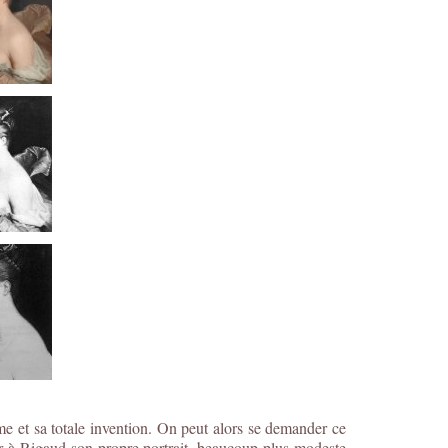
ème et sa totale invention. On peut alors se demander ce
r à Rigaud son propre portrait, beaucoup plus modeste