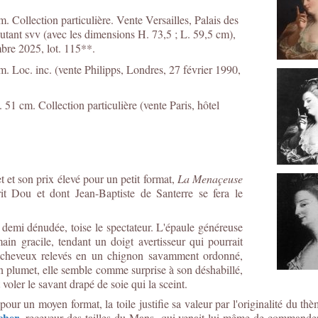
. Collection particulière. Vente Versailles, Palais des
utant svv (avec les dimensions H. 73,5 ; L. 59,5 cm),
mbre 2025, lot. 115**.
m. Loc. inc. (vente Philipps, Londres, 27 février 1990,
. 51 cm. Collection particulière (vente Paris, hôtel
 et son prix élevé pour un petit format,
La Menaçeuse
rit Dou et dont Jean-Baptiste de Santerre se fera le
à demi dénudée, toise le spectateur. L'épaule généreuse
ain gracile, tendant un doigt avertisseur qui pourrait
s cheveux relevés en un chignon savamment ordonné,
d'un plumet, elle semble comme surprise à son déshabillé,
voler le savant drapé de soie qui la sceint.
pour un moyen format, la toile justifie sa valeur par l'originalité du th
cher
, receveur des tailles du Mans, qui venait lui-même de commande