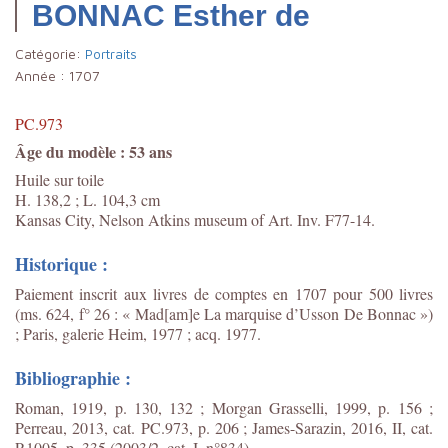
BONNAC Esther de
Catégorie:
Portraits
Année :
1707
PC.973
Âge du modèle : 53 ans
Huile sur toile
H. 138,2 ; L. 104,3 cm
Kansas City, Nelson Atkins museum of Art. Inv. F77-14.
Historique :
Paiement inscrit aux livres de comptes en 1707 pour 500 livres
(ms. 624, f° 26 : « Mad[am]e La marquise d’Usson De Bonnac »)
; Paris, galerie Heim, 1977 ; acq. 1977.
Bibliographie :
Roman, 1919, p. 130, 132 ; Morgan Grasselli, 1999, p. 156 ;
Perreau, 2013, cat. PC.973, p. 206 ; James-Sarazin, 2016, II, cat.
P.1005, p. 335 (2003/2, cat. I, n°834).