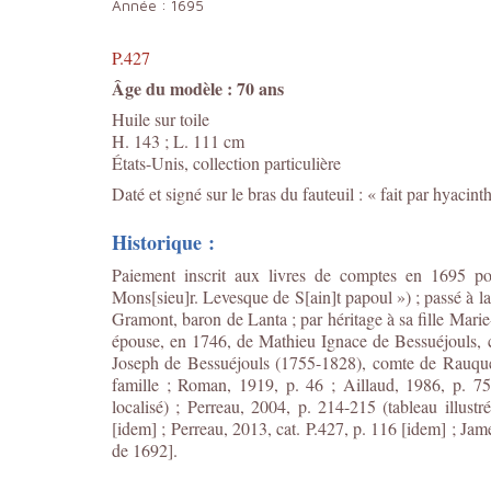
Année :
1695
P.427
Âge du modèle : 70 ans
Huile sur toile
H. 143 ; L. 111 cm
États-Unis, collection particulière
Daté et signé sur le bras du fauteuil : « fait par hyacin
Historique :
Paiement inscrit aux livres de comptes en 1695 po
Mons[sieu]r. Levesque de S[ain]t papoul ») ; passé à 
Gramont, baron de Lanta ; par héritage à sa fille Mar
épouse, en 1746, de Mathieu Ignace de Bessuéjouls, 
Joseph de Bessuéjouls (1755-1828), comte de Rauquel
famille ; Roman, 1919, p. 46 ; Aillaud, 1986, p. 75
localisé) ; Perreau, 2004, p. 214-215 (tableau illustr
[idem] ; Perreau, 2013, cat. P.427, p. 116 [idem] ; Jame
de 1692].