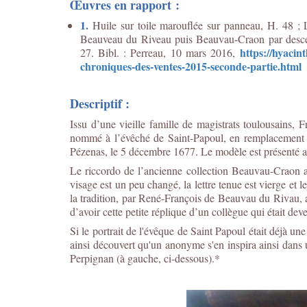
Œuvres en rapport :
1.
Huile sur toile marouflée sur panneau, H. 48 ;
Beauveau du Riveau puis Beauvau-Craon par descend
https://hyacin
27. Bibl. : Perreau, 10 mars 2016,
chroniques-des-ventes-2015-seconde-partie.html
Descriptif :
Issu d’une vieille famille de magistrats toulousain
nommé à l’évêché de Saint-Papoul, en remplacement d
Pézenas, le 5 décembre 1677. Le modèle est présenté ass
Le riccordo de l’ancienne collection Beauvau-Craon au
visage est un peu changé, la lettre tenue est vierge et l
la tradition, par René-François de Beauvau du Rivau, a
d’avoir cette petite réplique d’un collègue qui était dev
Si le portrait de l'évêque de Saint Papoul était déjà u
ainsi découvert qu'un anonyme s'en inspira ainsi dans u
Perpignan (à gauche, ci-dessous).*