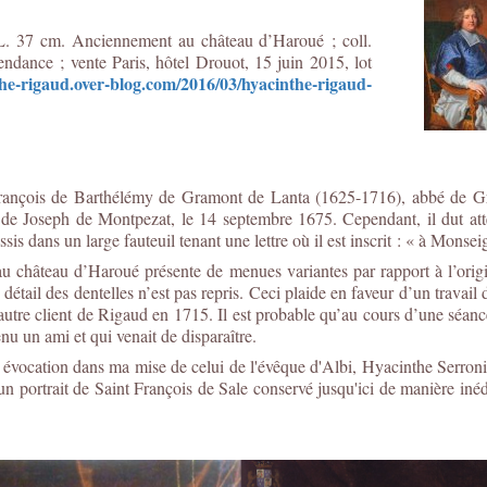
 L. 37 cm. Anciennement au château d’Haroué ; coll.
ance ; vente Paris, hôtel Drouot, 15 juin 2015, lot
the-rigaud.over-blog.com/2016/03/hyacinthe-rigaud-
s, François de Barthélémy de Gramont de Lanta (1625-1716), abbé de G
e Joseph de Montpezat, le 14 septembre 1675. Cependant, il dut atten
is dans un large fauteuil tenant une lettre où il est inscrit : « à Monse
 château d’Haroué présente de menues variantes par rapport à l’origi
e détail des dentelles n’est pas repris. Ceci plaide en faveur d’un travail 
utre client de Rigaud en 1715. Il est probable qu’au cours d’une séan
enu un ami et qui venait de disparaître.
ne évocation dans ma mise de celui de l'évêque d'Albi, Hyacinthe Serroni,
n portrait de Saint François de Sale conservé jusqu'ici de manière inédi