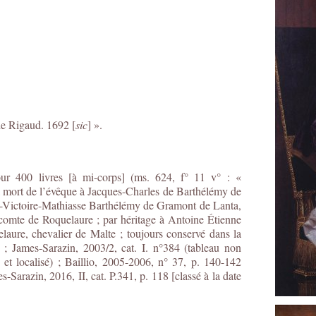
the Rigaud. 1692 [
sic
] ».
ur 400 livres [à mi-corps] (ms. 624, f° 11 v° : «
la mort de l’évêque à Jacques-Charles de Barthélémy de
ie-Victoire-Mathiasse Barthélémy de Gramont de Lanta,
comte de Roquelaure ; par héritage à Antoine Étienne
aure, chevalier de Malte ; toujours conservé dans la
 ; James-Sarazin, 2003/2, cat. I. n°384 (tableau non
é et localisé) ; Baillio, 2005-2006, n° 37, p. 140-142
s-Sarazin, 2016, II, cat. P.341, p. 118 [classé à la date