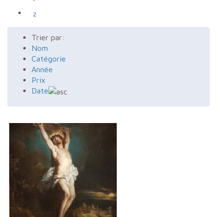
z
Trier par:
Nom
Catégorie
Année
Prix
Date