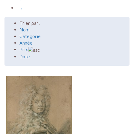
z
Trier par:
Nom
Catégorie
Année
Prix
Date