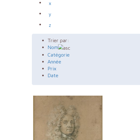
x
y
z
Trier par:
Nom
Catégorie
Année
Prix
Date