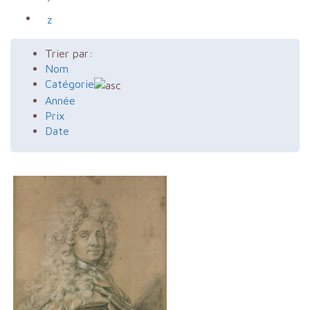
z
Trier par:
Nom
Catégorie
Année
Prix
Date